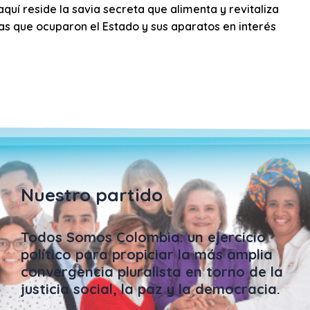
uí reside la savia secreta que alimenta y revitaliza
s que ocuparon el Estado y sus aparatos en interés
Nuestro partido
Todos Somos Colombia: un ejercicio
político para propiciar la más amplia
convergencia pluralista en torno de la
justicia social, la paz y la democracia.