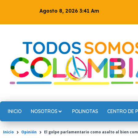
Ir
Agosto 8, 2026 3:41 Am
al
contenido
INICIO
NOSOTROS
POLINOTAS
CENTRO DE 
Inicio
Opinión
El golpe parlamentario como asalto al bien co