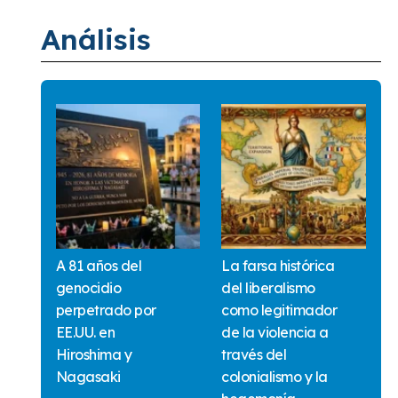
Análisis
A 81 años del
La farsa histórica
genocidio
del liberalismo
perpetrado por
como legitimador
EE.UU. en
de la violencia a
Hiroshima y
través del
Nagasaki
colonialismo y la