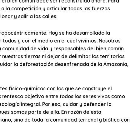
, el bien común debe ser reconstruido ahora. Para
a la competición y articular todas las fuerzas
nar y salir a las calles.
tropocéntricamente. Hoy se ha desarrollado la
 todos y con el medio en el cual vivimos. Nosotros
a comunidad de vida y responsables del bien común
estras tierras ni dejar de delimitar los territorios
scuidar la deforestación desenfrenada de la Amazonia,
s físico-químicos con los que se construye el
parentesco objetivo entre todos los seres vivos como
cología integral. Por eso, cuidar y defender la
ues somos parte de ella. En razón de esta
no, sino de toda la comunidad terrenal y biótica con