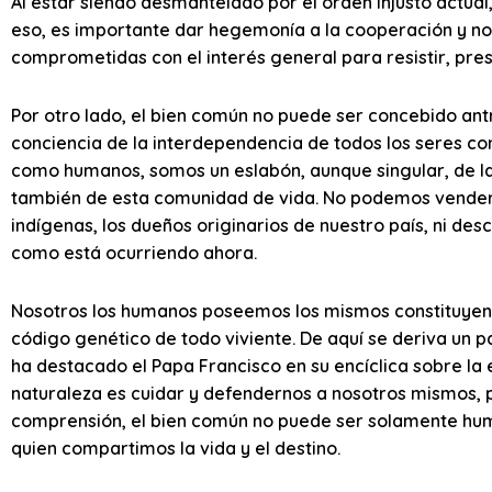
Al estar siendo desmantelado por el orden injusto actual
eso, es importante dar hegemonía a la cooperación y no 
comprometidas con el interés general para resistir, presio
Por otro lado, el bien común no puede ser concebido an
conciencia de la interdependencia de todos los seres con
como humanos, somos un eslabón, aunque singular, de l
también de esta comunidad de vida. No podemos vender nu
indígenas, los dueños originarios de nuestro país, ni de
como está ocurriendo ahora.
Nosotros los humanos poseemos los mismos constituyente
código genético de todo viviente. De aquí se deriva un 
ha destacado el Papa Francisco en su encíclica sobre la e
naturaleza es cuidar y defendernos a nosotros mismos, p
comprensión, el bien común no puede ser solamente huma
quien compartimos la vida y el destino.