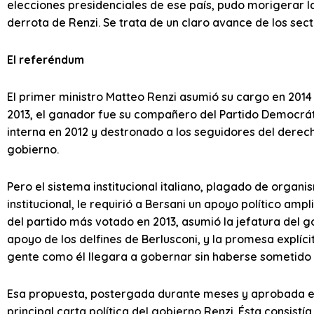
elecciones presidenciales de ese país, pudo morigerar l
derrota de Renzi. Se trata de un claro avance de los sec
El referéndum
El primer ministro Matteo Renzi asumió su cargo en 2014 
2013, el ganador fue su compañero del Partido Democrátic
interna en 2012 y destronado a los seguidores del derechi
gobierno.
Pero el sistema institucional italiano, plagado de orga
institucional, le requirió a Bersani un apoyo político ampl
del partido más votado en 2013, asumió la jefatura del gob
apoyo de los delfines de Berlusconi, y la promesa explíc
gente como él llegara a gobernar sin haberse sometido a
Esa propuesta, postergada durante meses y aprobada en 
principal carta política del gobierno Renzi. Ésta consistí