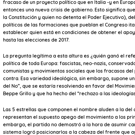
fracaso de un proyecto político que en Italia -y en Euro
entonces una nueva crisis de gobierno. Esto significa qu
la Constitución y quien no detenta el Poder Ejecutivo), d
políticos de las formaciones que pueblan el Congreso ital
establecer quien está en condiciones de obtener el apoy
hasta las elecciones de 2017.
La pregunta legítima a esta altura es ¿quién ganó el re
política de toda Europa: fascistas, neo-nazis, conservado
comunistas y movimientos sociales que los fracasos del p
contra. Esa variedad ideológica, sin embargo, supone un
del No”, que se estaría resolviendo en favor del Movimie
Beppe Grillo y que ha hecho del “rechazo a las ideologías”
Las 5 estrellas que componen el nombre aluden a la del co
representan el supuesto apego del movimiento a los prin
embargo, el partido no demostró a la hora de asumir car
sistema logró posicionarlos a la cabeza del frente que a