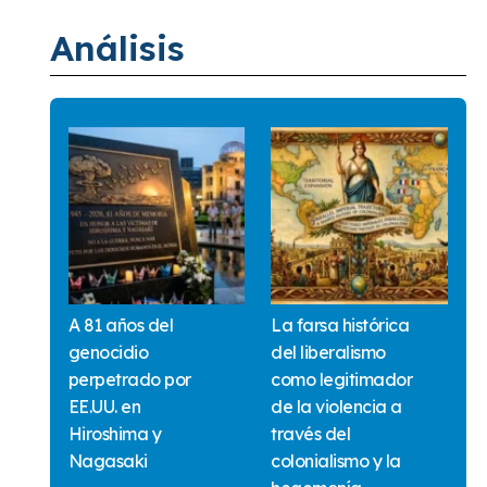
Análisis
A 81 años del
La farsa histórica
genocidio
del liberalismo
perpetrado por
como legitimador
EE.UU. en
de la violencia a
Hiroshima y
través del
Nagasaki
colonialismo y la