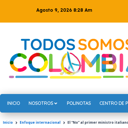
Ir
Agosto 9, 2026 8:28 Am
al
contenido
INICIO
NOSOTROS
POLINOTAS
CENTRO DE 
Inicio
Enfoque internacional
El “No” al primer ministro itali