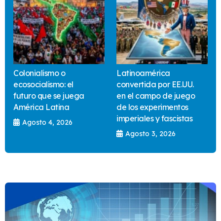
Colonialismo o
Latinoamérica
ecosocialismo: el
convertida por EE.UU.
futuro que se juega
en el campo de juego
América Latina
de los experimentos
imperiales y fascistas
Agosto 4, 2026
Agosto 3, 2026