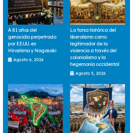
A 81 años del
La farsa histórica del
genocidio perpetrado
liberalismo como
por EE.UU. en
legitimador de la
Hiroshima y Nagasaki
violencia a través del
colonialismo y la
Agosto 6, 2026
hegemonía occidental
Agosto 5, 2026