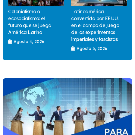
Colonialismo o
Latinoamérica
ecosocialismo: el
convertida por EE.UU.
futuro que se juega
en el campo de juego
América Latina
de los experimentos
imperiales y fascistas
Agosto 4, 2026
Agosto 3, 2026