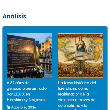
Análisis
A 81 años del
La farsa histórica del
genocidio perpetrado
liberalismo como
por EE.UU. en
legitimador de la
Hiroshima y Nagasaki
violencia a través del
colonialismo y la
Agosto 6, 2026