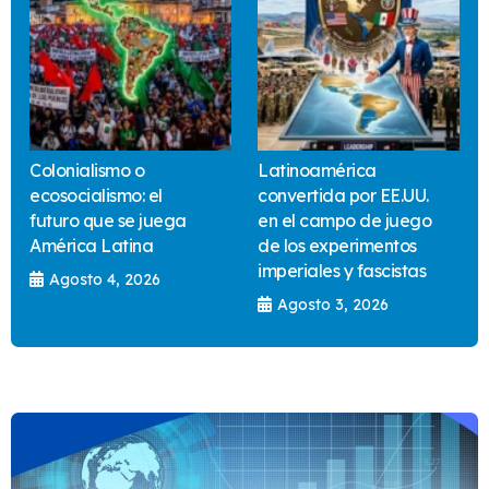
Colonialismo o
Latinoamérica
ecosocialismo: el
convertida por EE.UU.
futuro que se juega
en el campo de juego
América Latina
de los experimentos
imperiales y fascistas
Agosto 4, 2026
Agosto 3, 2026