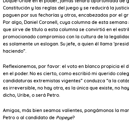
Duque-Uribe en el poder, jamás tendrá oportunidad de go
Constitución y las reglas del juego y se reducirá la just
paguen por sus fechorías y otros, encabezados por el gra
Por algo, Daniel Coronell, cuya columna de esta semana se
que sirve de título a esta columna se convirtió en el estr
promocionado compromiso con la cultura de la legalidad
es solamente un eslogan. Su jefe, a quien él llama ‘preside
haciendo”.
Reflexionemos, por favor: el voto en blanco propicia el 
en el poder. No es cierto, como escribió mi querido coleg
candidaturas extremistas vigentes” conduzca “a la catást
es irreversible, no hay otra, es la única que existe, no 
dicho, Uribe, o será Petro.
Amigos, más bien seamos valientes, pongámonos la mano
Petro o al candidato de
Popeye
?