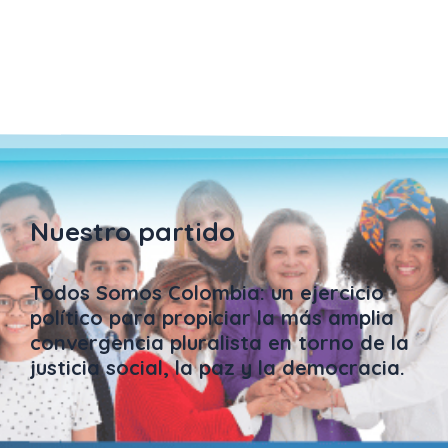
Nuestro partido
Todos Somos Colombia: un ejercicio
político para propiciar la más amplia
convergencia pluralista en torno de la
justicia social, la paz y la democracia.