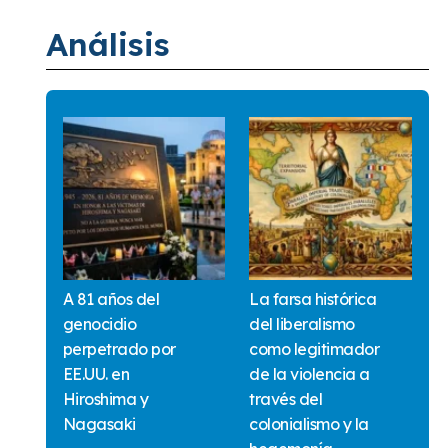
Análisis
A 81 años del
La farsa histórica
genocidio
del liberalismo
perpetrado por
como legitimador
EE.UU. en
de la violencia a
Hiroshima y
través del
Nagasaki
colonialismo y la