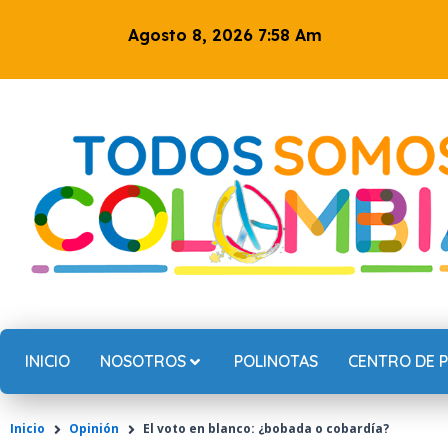
Ir
Agosto 8, 2026 7:58 Am
al
contenido
INICIO
NOSOTROS
POLINOTAS
CENTRO DE 
Inicio
Opinión
El voto en blanco: ¿bobada o cobardía?