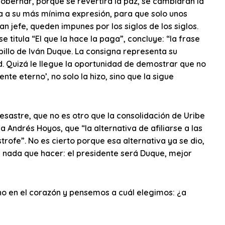
bernar, porque se revertirá la paz, se cambiarán la
icia a su más mínima expresión, para que solo unos
n jefe, queden impunes por los siglos de los siglos.
 titula “El que la hace la paga”, concluye: “la frase
ibillo de Iván Duque. La consigna representa su
. Quizá le llegue la oportunidad de demostrar que no
nte eterno’, no solo la hizo, sino que la sigue
desastre, que no es otro que la consolidación de Uribe
a Andrés Hoyos, que “la alternativa de afiliarse a las
rofe”. No es cierto porque esa alternativa ya se dio,
hay nada que hacer: el presidente será Duque, mejor
 en el corazón y pensemos a cuál elegimos: ¿a