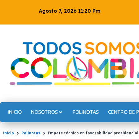
Ir
Agosto 7, 2026 11:20 Pm
al
contenido
INICIO
NOSOTROS
POLINOTAS
CENTRO DE 
Inicio
Polinotas
Empate técnico en favorabilidad presidencial