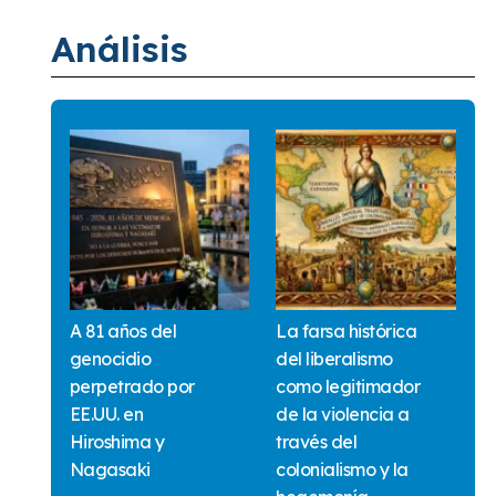
Análisis
A 81 años del
La farsa histórica
genocidio
del liberalismo
perpetrado por
como legitimador
EE.UU. en
de la violencia a
Hiroshima y
través del
Nagasaki
colonialismo y la