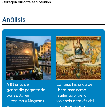
Obregón durante esa reunión.
Análisis
A 81 años del
La farsa histórica del
genocidio perpetrado
liberalismo como
por EE.UU. en
legitimador de la
Hiroshima y Nagasaki
violencia a través del
colonialismo y la