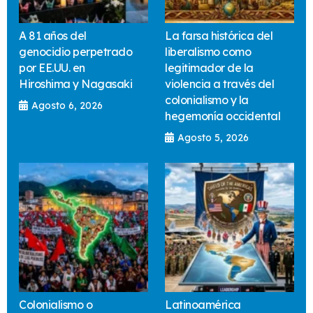
A 81 años del
La farsa histórica del
genocidio perpetrado
liberalismo como
por EE.UU. en
legitimador de la
Hiroshima y Nagasaki
violencia a través del
colonialismo y la
Agosto 6, 2026
hegemonía occidental
Agosto 5, 2026
Colonialismo o
Latinoamérica