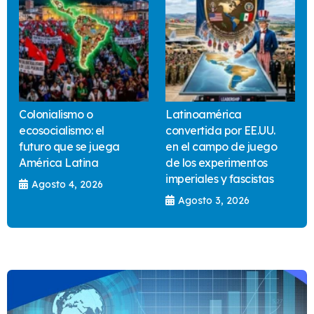
Colonialismo o
Latinoamérica
ecosocialismo: el
convertida por EE.UU.
futuro que se juega
en el campo de juego
América Latina
de los experimentos
imperiales y fascistas
Agosto 4, 2026
Agosto 3, 2026