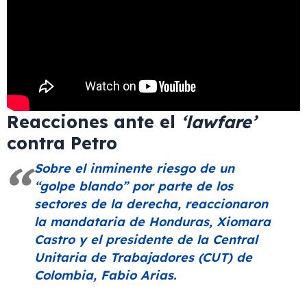
Reacciones ante el
‘lawfare’
contra Petro
Sobre el inminente riesgo de un
“golpe blando”
por parte de los
sectores de la derecha, reaccionaron
la mandataria de Honduras, Xiomara
Castro y el presidente de la Central
Unitaria de Trabajadores (CUT) de
Colombia, Fabio Arias.