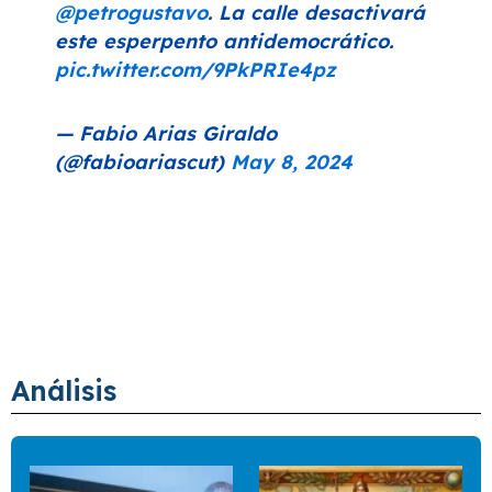
@petrogustavo
. La calle desactivará
este esperpento antidemocrático.
pic.twitter.com/9PkPRIe4pz
— Fabio Arias Giraldo
(@fabioariascut)
May 8, 2024
Análisis