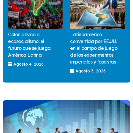
Colonialismo o
Latinoamérica
ecosocialismo: el
convertida por EE.UU.
futuro que se juega
en el campo de juego
América Latina
de los experimentos
imperiales y fascistas
Agosto 4, 2026
Agosto 3, 2026