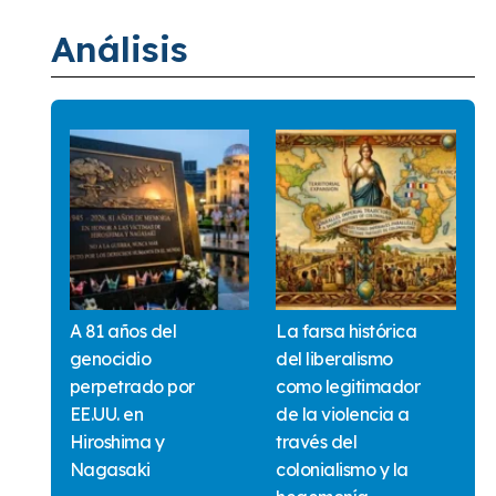
Análisis
A 81 años del
La farsa histórica
genocidio
del liberalismo
perpetrado por
como legitimador
EE.UU. en
de la violencia a
Hiroshima y
través del
Nagasaki
colonialismo y la