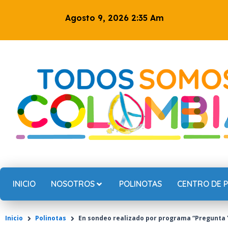
Ir
Agosto 9, 2026 2:35 Am
al
contenido
INICIO
NOSOTROS
POLINOTAS
CENTRO DE 
Inicio
Polinotas
En sondeo realizado por programa “Pregunta 