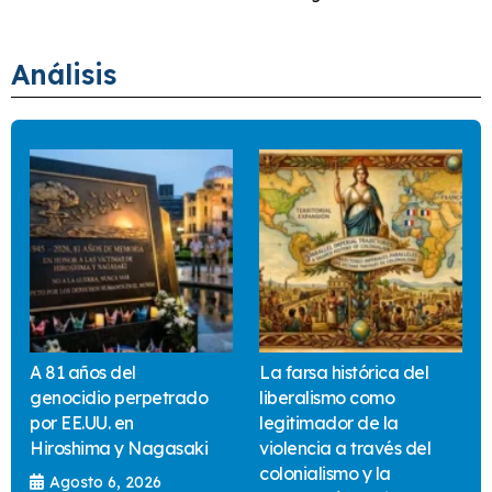
Análisis
A 81 años del
La farsa histórica del
genocidio perpetrado
liberalismo como
por EE.UU. en
legitimador de la
Hiroshima y Nagasaki
violencia a través del
colonialismo y la
Agosto 6, 2026