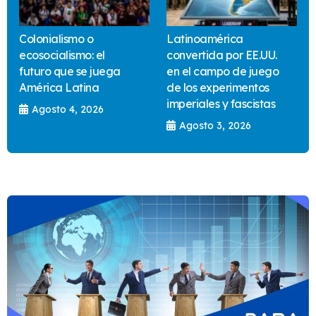
Colonialismo o
Latinoamérica
ecosocialismo: el
convertida por EE.UU.
futuro que se juega
en el campo de juego
América Latina
de los experimentos
imperiales y fascistas
Agosto 4, 2026
Agosto 3, 2026