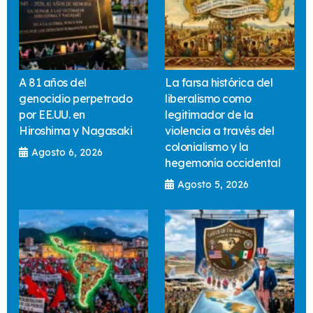
A 81 años del
La farsa histórica del
genocidio perpetrado
liberalismo como
por EE.UU. en
legitimador de la
Hiroshima y Nagasaki
violencia a través del
colonialismo y la
Agosto 6, 2026
hegemonía occidental
Agosto 5, 2026