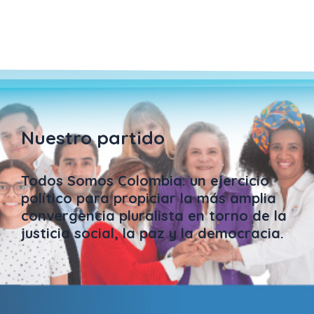
Nuestro partido
Todos Somos Colombia: un ejercicio
político para propiciar la más amplia
convergencia pluralista en torno de la
justicia social, la paz y la democracia.