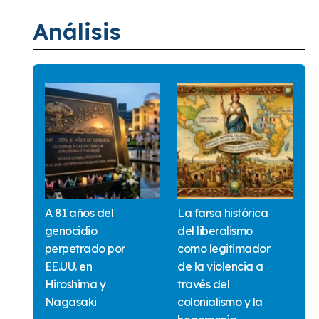
Análisis
A 81 años del
La farsa histórica
genocidio
del liberalismo
perpetrado por
como legitimador
EE.UU. en
de la violencia a
Hiroshima y
través del
Nagasaki
colonialismo y la