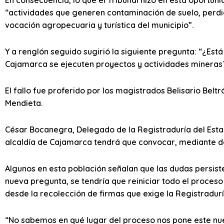
En consecuencia, lo que el Tribunal hizo en esta oportuni
“actividades que generen contaminación de suelo, perdi
vocación agropecuaria y turística del municipio”.
Y a renglón seguido sugirió la siguiente pregunta: “¿Está
Cajamarca se ejecuten proyectos y actividades mineras?
El fallo fue proferido por los magistrados Belisario Beltr
Mendieta.
César Bocanegra, Delegado de la Registraduría del Estado
alcaldía de Cajamarca tendrá que convocar, mediante dec
Algunos en esta población señalan que las dudas persist
nueva pregunta, se tendría que reiniciar todo el proceso
desde la recolección de firmas que exige la Registradurí
“No sabemos en qué lugar del proceso nos pone este nuev