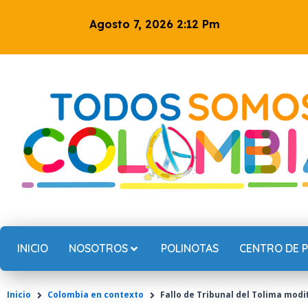
Ir
Agosto 7, 2026 2:12 Pm
al
contenido
INICIO
NOSOTROS
POLINOTAS
CENTRO DE 
Inicio
Colombia en contexto
Fallo de Tribunal del Tolima mod