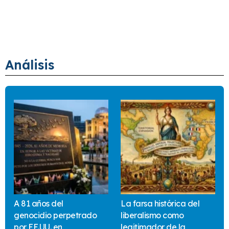
Análisis
A 81 años del
La farsa histórica del
genocidio perpetrado
liberalismo como
por EE.UU. en
legitimador de la