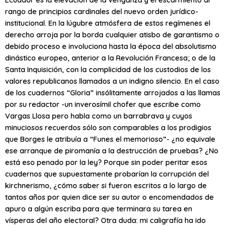
rango de principios cardinales del nuevo orden jurídico-
institucional. En la lúgubre atmósfera de estos regímenes el
derecho arroja por la borda cualquier atisbo de garantismo o
debido proceso e involuciona hasta la época del absolutismo
dinástico europeo, anterior a la Revolución Francesa; o de la
Santa Inquisición, con la complicidad de los custodios de los
valores republicanos llamados a un indigno silencio. En el caso
de los cuadernos “Gloria” insólitamente arrojados a las llamas
por su redactor -un inverosímil chofer que escribe como
Vargas Llosa pero habla como un barrabrava y cuyos
minuciosos recuerdos sólo son comparables a los prodigios
que Borges le atribuía a “Funes el memorioso”- ¿no equivale
ese arranque de piromanía a la destrucción de pruebas? ¿No
está eso penado por la ley? Porque sin poder peritar esos
cuadernos que supuestamente probarían la corrupción del
kirchnerismo, ¿cómo saber si fueron escritos a lo largo de
tantos años por quien dice ser su autor o encomendados de
apuro a algún escriba para que terminara su tarea en
vísperas del año electoral? Otra duda: mi caligrafía ha ido