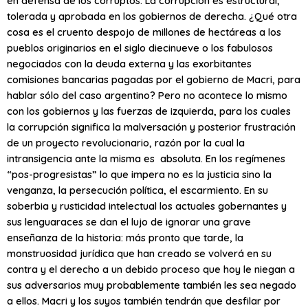
en defensa de los corruptos. La corrupción es estructural,
tolerada y aprobada en los gobiernos de derecha. ¿Qué otra
cosa es el cruento despojo de millones de hectáreas a los
pueblos originarios en el siglo diecinueve o los fabulosos
negociados con la deuda externa y las exorbitantes
comisiones bancarias pagadas por el gobierno de Macri, para
hablar sólo del caso argentino? Pero no acontece lo mismo
con los gobiernos y las fuerzas de izquierda, para los cuales
la corrupción significa la malversación y posterior frustración
de un proyecto revolucionario, razón por la cual la
intransigencia ante la misma es absoluta. En los regímenes
“pos-progresistas” lo que impera no es la justicia sino la
venganza, la persecución política, el escarmiento. En su
soberbia y rusticidad intelectual los actuales gobernantes y
sus lenguaraces se dan el lujo de ignorar una grave
enseñanza de la historia: más pronto que tarde, la
monstruosidad jurídica que han creado se volverá en su
contra y el derecho a un debido proceso que hoy le niegan a
sus adversarios muy probablemente también les sea negado
a ellos. Macri y los suyos también tendrán que desfilar por