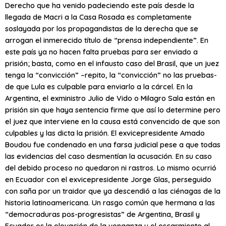
Derecho que ha venido padeciendo este país desde la
llegada de Macri a la Casa Rosada es completamente
soslayada por los propagandistas de la derecha que se
arrogan el inmerecido título de “prensa independiente”. En
este país ya no hacen falta pruebas para ser enviado a
prisión; basta, como en el infausto caso del Brasil, que un juez
tenga la “convicción” –repito, la “convicción” no las pruebas-
de que Lula es culpable para enviarlo a la cárcel. En la
Argentina, el exministro Julio de Vido o Milagro Sala están en
prisión sin que haya sentencia firme que así lo determine pero
el juez que interviene en la causa está convencido de que son
culpables y las dicta la prisión. El exvicepresidente Amado
Boudou fue condenado en una farsa judicial pese a que todas
las evidencias del caso desmentían la acusación. En su caso
del debido proceso no quedaron ni rastros. Lo mismo ocurrió
en Ecuador con el exvicepresidente Jorge Glas, perseguido
con saña por un traidor que ya descendió a las ciénagas de la
historia latinoamericana. Un rasgo común que hermana a las
“democraduras pos-progresistas” de Argentina, Brasil y
Ecuador es la elevación de la venganza y el escarmiento al