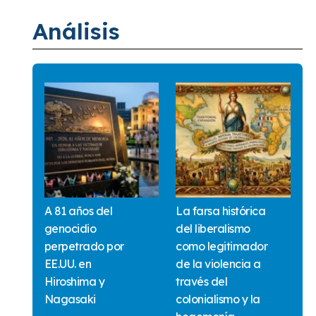
Análisis
A 81 años del
La farsa histórica
genocidio
del liberalismo
perpetrado por
como legitimador
EE.UU. en
de la violencia a
Hiroshima y
través del
Nagasaki
colonialismo y la