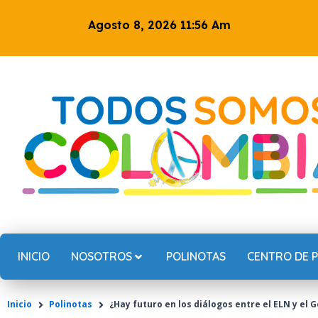
Ir
Agosto 8, 2026 11:56 Am
al
contenido
INICIO
NOSOTROS
POLINOTAS
CENTRO DE 
Inicio
Polinotas
¿Hay futuro en los diálogos entre el ELN y el