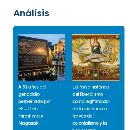
Análisis
A 81 años del
La farsa histórica
genocidio
del liberalismo
perpetrado por
como legitimador
EE.UU. en
de la violencia a
Hiroshima y
través del
Nagasaki
colonialismo y la