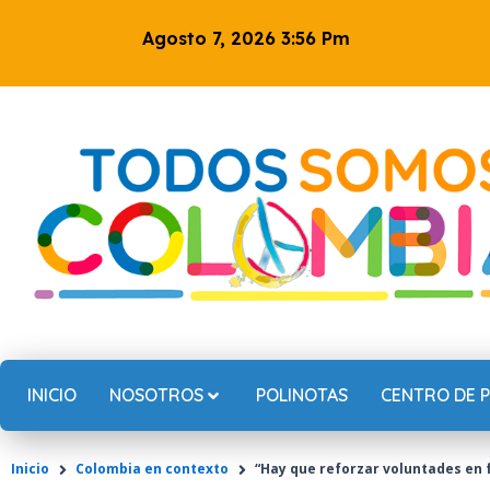
Ir
Agosto 7, 2026 3:56 Pm
al
contenido
INICIO
NOSOTROS
POLINOTAS
CENTRO DE 
Inicio
Colombia en contexto
“Hay que reforzar voluntades en f