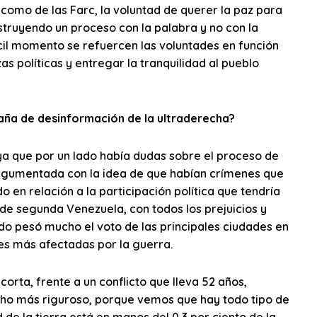
 como de las Farc, la voluntad de querer la paz para
nstruyendo un proceso con la palabra y no con la
cil momento se refuercen las voluntades en función
as políticas y entregar la tranquilidad al pueblo
aña de desinformación de la ultraderecha?
, ya que por un lado había dudas sobre el proceso de
rgumentada con la idea de que habían crímenes que
 en relación a la participación política que tendría
 de segunda Venezuela, con todos los prejuicios y
do pesó mucho el voto de las principales ciudades en
ades más afectadas por la guerra.
rta, frente a un conflicto que lleva 52 años,
ho más riguroso, porque vemos que hay todo tipo de
 de la tierra está en manos del 0,3 por ciento de la