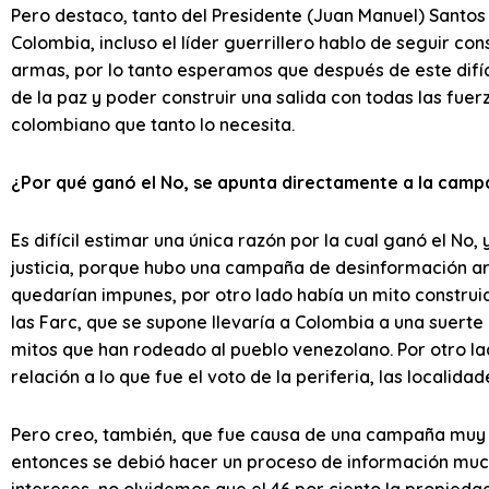
Pero destaco, tanto del Presidente (Juan Manuel) Santos
Colombia, incluso el líder guerrillero hablo de seguir co
armas, por lo tanto esperamos que después de este difí
de la paz y poder construir una salida con todas las fuerz
colombiano que tanto lo necesita.
¿Por qué ganó el No, se apunta directamente a la camp
Es difícil estimar una única razón por la cual ganó el No
justicia, porque hubo una campaña de desinformación a
quedarían impunes, por otro lado había un mito construido
las Farc, que se supone llevaría a Colombia a una suerte
mitos que han rodeado al pueblo venezolano. Por otro la
relación a lo que fue el voto de la periferia, las localid
Pero creo, también, que fue causa de una campaña muy co
entonces se debió hacer un proceso de información muc
intereses, no olvidemos que el 46 por ciento la propiedad