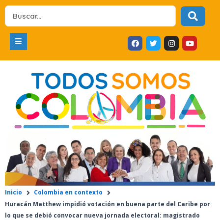
Ir
Search
al
...
contenido
F
T
I
Y
a
w
n
o
c
i
s
u
e
t
t
t
b
t
a
u
o
e
g
b
o
r
r
e
k
a
m
Inicio
Colombia en contexto
Huracán Matthew impidió votación en buena parte del Caribe por
lo que se debió convocar nueva jornada electoral: magistrado