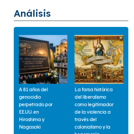
Análisis
A 81 años del
La farsa histórica
genocidio
del liberalismo
perpetrado por
como legitimador
EE.UU. en
de la violencia a
Hiroshima y
través del
Nagasaki
colonialismo y la