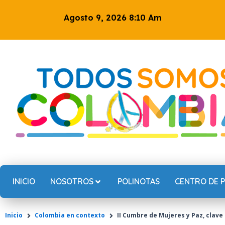
Ir
Agosto 9, 2026 8:10 Am
al
contenido
INICIO
NOSOTROS
POLINOTAS
CENTRO DE 
Inicio
Colombia en contexto
II Cumbre de Mujeres y Paz, clave 