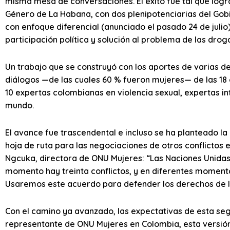
misma mesa de conversaciones. El éxito fue tal que logra
Género de La Habana, con dos plenipotenciarias del Gobi
con enfoque diferencial (anunciado el pasado 24 de julio
participación política y solución al problema de las drogas
Un trabajo que se construyó con los aportes de varias d
diálogos —de las cuales 60 % fueron mujeres— de las 18
10 expertas colombianas en violencia sexual, expertas in
mundo.
El avance fue trascendental e incluso se ha planteado l
hoja de ruta para las negociaciones de otros conflictos
Ngcuka, directora de ONU Mujeres: “Las Naciones Unidas
momento hay treinta conflictos, y en diferentes moment
Usaremos este acuerdo para defender los derechos de las
Con el camino ya avanzado, las expectativas de esta se
representante de ONU Mujeres en Colombia, esta versión