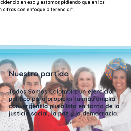
ncidencia en eso y estamos pidiendo que en los
 cifras con enfoque diferencial”.
Nuestro partido
Todos Somos Colombia: un ejercicio
político para propiciar la más amplia
convergencia pluralista en torno de la
justicia social, la paz y la democracia.