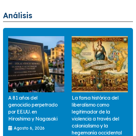
Análisis
A 81 años del
La farsa histórica del
genocidio perpetrado
liberalismo como
por EE.UU. en
legitimador de la
Hiroshima y Nagasaki
violencia a través del
colonialismo y la
Agosto 6, 2026
hegemonía occidental