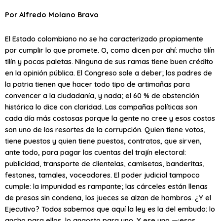
Por Alfredo Molano Bravo
El Estado colombiano no se ha caracterizado propiamente
por cumplir lo que promete. O, como dicen por ahí: mucho tilín
tilín y pocas paletas. Ninguna de sus ramas tiene buen crédito
en la opinión pública. El Congreso sale a deber; los padres de
la patria tienen que hacer todo tipo de artimañas para
convencer a la ciudadanía, y nada; el 60 % de abstención
histórica lo dice con claridad. Las campañas políticas son
cada día más costosas porque la gente no cree y esos costos
son uno de los resortes de la corrupción. Quien tiene votos,
tiene puestos y quien tiene puestos, contratos, que sirven,
ante todo, para pagar las cuentas del trajín electoral:
publicidad, transporte de clientelas, camisetas, banderitas,
festones, tamales, voceadores. El poder judicial tampoco
cumple: la impunidad es rampante; las cárceles están llenas
de presos sin condena, los jueces se alzan de hombros. ¿Y el
Ejecutivo? Todos sabemos que aquí la ley es la del embudo: lo
ancho para ellos, lo angosto para uno. Y ese uno —¡esos