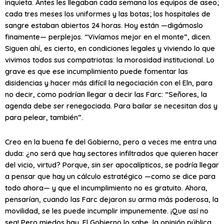
inquieta. Antes les llegaban cada semana los equipos de aseo;
cada tres meses los uniformes y las botas; los hospitales de
sangre estaban abiertos 24 horas. Hoy están —digámoslo
finamente— perplejos. “Vivíamos mejor en el monte”, dicen.
Siguen ahí, es cierto, en condiciones legales y viviendo lo que
vivimos todos sus compatriotas: la morosidad institucional. Lo
grave es que ese incumplimiento puede fomentar las
disidencias y hacer más difícil la negociación con el Eln, para
no decir, como podrían llegar a decir las Farc: “Señores, la
agenda debe ser renegociada. Para bailar se necesitan dos y
para pelear, también”.
Creo en la buena fe del Gobierno, pero a veces me entra una
duda: ¿no será que hay sectores infiltrados que quieren hacer
del vicio, virtud? Porque, sin ser apocalípticos, se podría llegar
a pensar que hay un cálculo estratégico —como se dice para
todo ahora— y que el incumplimiento no es gratuito. Ahora,
pensarían, cuando las Farc dejaron su arma más poderosa, la
movilidad, se les puede incumplir impunemente. ¡Que así no
sea! Pero miedos hay. El Gobierno lo sabe, la opinión pública