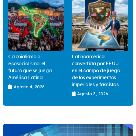
Colonialismo o
Latinoamérica
ecosocialismo: el
convertida por EE.UU.
futuro que se juega
en el campo de juego
América Latina
de los experimentos
imperiales y fascistas
Agosto 4, 2026
Agosto 3, 2026