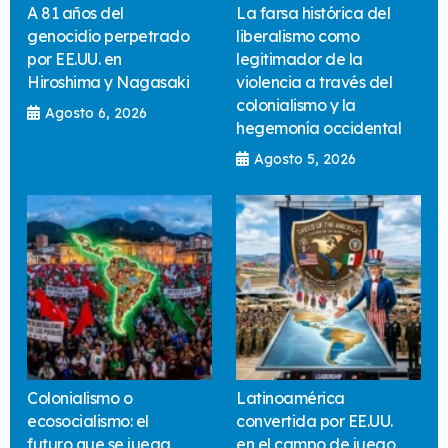
A 81 años del
La farsa histórica del
genocidio perpetrado
liberalismo como
por EE.UU. en
legitimador de la
Hiroshima y Nagasaki
violencia a través del
colonialismo y la
Agosto 6, 2026
hegemonía occidental
Agosto 5, 2026
Colonialismo o
Latinoamérica
ecosocialismo: el
convertida por EE.UU.
futuro que se juega
en el campo de juego