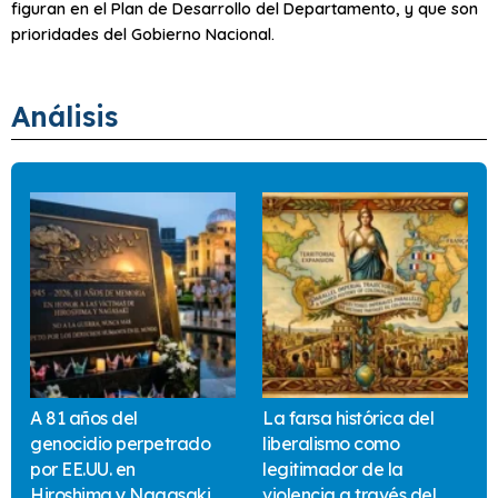
figuran en el Plan de Desarrollo del Departamento, y que son
prioridades del Gobierno Nacional.
Análisis
A 81 años del
La farsa histórica del
genocidio perpetrado
liberalismo como
por EE.UU. en
legitimador de la
Hiroshima y Nagasaki
violencia a través del