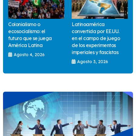
Colonialismo o
Latinoamérica
ecosocialismo: el
convertida por EE.UU.
futuro que se juega
en el campo de juego
América Latina
de los experimentos
imperiales y fascistas
Agosto 4, 2026
Agosto 3, 2026