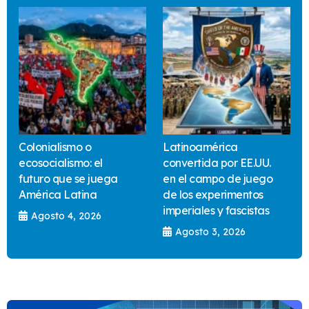
Colonialismo o
Latinoamérica
ecosocialismo: el
convertida por EE.UU.
futuro que se juega
en el campo de juego
América Latina
de los experimentos
imperiales y fascistas
Agosto 4, 2026
Agosto 3, 2026