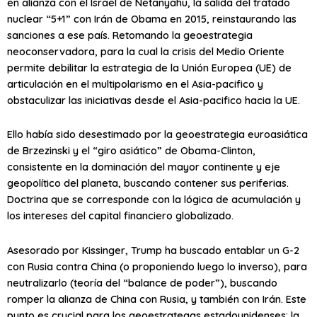
en alianza con el Israel de Netanyahu, la salida del tratado
nuclear “5+1” con Irán de Obama en 2015, reinstaurando las
sanciones a ese país. Retomando la geoestrategia
neoconservadora, para la cual la crisis del Medio Oriente
permite debilitar la estrategia de la Unión Europea (UE) de
articulación en el multipolarismo en el Asia-pacifico y
obstaculizar las iniciativas desde el Asia-pacifico hacia la UE.
Ello había sido desestimado por la geoestrategia euroasiática
de Brzezinski y el “giro asiático” de Obama-Clinton,
consistente en la dominación del mayor continente y eje
geopolítico del planeta, buscando contener sus periferias.
Doctrina que se corresponde con la lógica de acumulación y
los intereses del capital financiero globalizado.
Asesorado por Kissinger, Trump ha buscado entablar un G-2
con Rusia contra China (o proponiendo luego lo inverso), para
neutralizarlo (teoría del “balance de poder”), buscando
romper la alianza de China con Rusia, y también con Irán. Este
punto es crucial para los geoestrategas estadounidenses: la