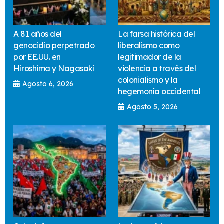
A 81 años del
La farsa histórica del
genocidio perpetrado
liberalismo como
por EE.UU. en
legitimador de la
Hiroshima y Nagasaki
violencia a través del
colonialismo y la
Agosto 6, 2026
hegemonía occidental
Agosto 5, 2026