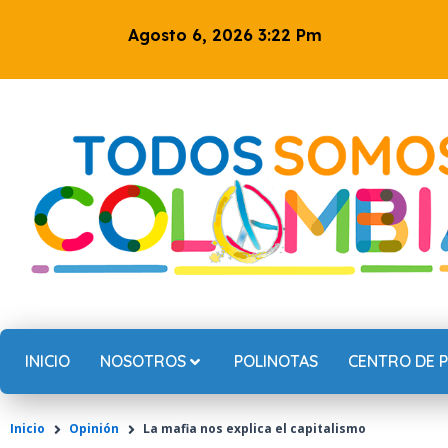
Ir
Agosto 6, 2026 3:22 Pm
al
contenido
INICIO
NOSOTROS
POLINOTAS
CENTRO DE 
Inicio
Opinión
La mafia nos explica el capitalismo