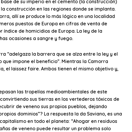
 base de su imperio en el cemento (la construcción)
 la construcción en las regiones donde se implanta.
rra, allí se produce lo más lógico en una localidad
rimeros puestos de Europa en cifras de venta de
índice de homicidios de Europa. La ley de la
as ocasiones a sangre y fuego.
a “adelgaza la barrera que se alza entre la ley y el
o que impone el beneficio”. Mientras la Camorra
, el laissez faire. Ambos tienen el mismo objetivo y,
 repasan las tropelías medioambientales de este
convirtiendo sus tierras en los vertederos tóxicos de
ecubrir de veneno sus propios pueblos, dejando
 propios dominios”? La respuesta la da Saviano, es una
apitalismo en todo el planeta: “Ahogar en residuos
ntañas de veneno puede resultar un problema solo