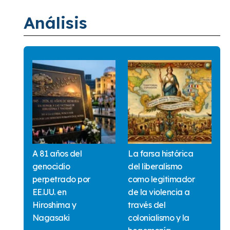
Análisis
A 81 años del
La farsa histórica
genocidio
del liberalismo
perpetrado por
como legitimador
EE.UU. en
de la violencia a
Hiroshima y
través del
Nagasaki
colonialismo y la