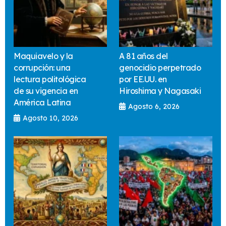
Maquiavelo y la
A 81 años del
corrupción: una
genocidio perpetrado
lectura politológica
por EE.UU. en
de su vigencia en
Hiroshima y Nagasaki
América Latina
Agosto 6, 2026
Agosto 10, 2026