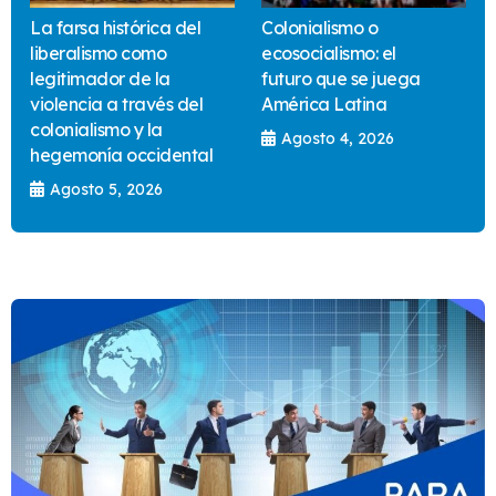
La farsa histórica del
Colonialismo o
liberalismo como
ecosocialismo: el
legitimador de la
futuro que se juega
violencia a través del
América Latina
colonialismo y la
Agosto 4, 2026
hegemonía occidental
Agosto 5, 2026