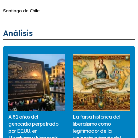
Santiago de Chile.
Análisis
A 81 años del
La farsa histórica del
genocidio perpetrado
liberalismo como
por EE.UU. en
legitimador de la