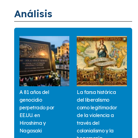
Análisis
A 81 años del
La farsa histórica
genocidio
del liberalismo
perpetrado por
como legitimador
EE.UU. en
de la violencia a
Hiroshima y
través del
Nagasaki
colonialismo y la