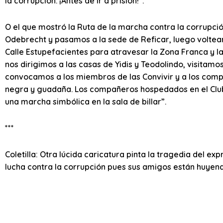
la corrupción. ¡Antes de ir a prisión!”.
O el que mostró la Ruta de la marcha contra la corrupción
Odebrecht y pasamos a la sede de Reficar, luego volteam
Calle Estupefacientes para atravesar la Zona Franca y l
nos dirigimos a las casas de Yidis y Teodolindo, visitam
convocamos a los miembros de las Convivir y a los compa
negra y guadaña. Los compañeros hospedados en el Club
una marcha simbólica en la sala de billar”.
***
Coletilla: Otra lúcida caricatura pinta la tragedia del e
lucha contra la corrupción pues sus amigos están huyend