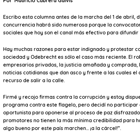
Por Mauricio Cabrera Galvis
Escribo esta columna antes de la marcha del 1 de abril, 
concurrencia habrá sido numerosa porque la convocatori
sociales que hoy son el canal más efectivo para difundi
Hay muchas razones para estar indignado y protestar co
sociedad y Odebrecht es sólo el caso más reciente. El ro
empresarios privados, la justicia amañada y comprada, l
noticias cotidianas que dan asco y frente a las cuales el
recurso de salir a la calle.
Firmé y recojo firmas contra la corrupción y estoy dispu
programa contra este flagelo, pero decidí no participa
oportunista para oponerse al proceso de paz disfrazados
promotores no tienen la más mínima credibilidad para ha
algo bueno por este país marchen… ¡a la cárcel!”.