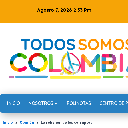
Ir
Agosto 7, 2026 2:33 Pm
al
contenido
INICIO
NOSOTROS
POLINOTAS
CENTRO DE 
Inicio
Opinión
La rebelión de los corruptos