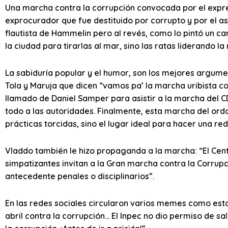
Una marcha contra la corrupción convocada por el expre
exprocurador que fue destituido por corrupto y por el as
flautista de Hammelin pero al revés, como lo pintó un car
la ciudad para tirarlas al mar, sino las ratas liderando l
La sabiduría popular y el humor, son los mejores argu
Tola y Maruja que dicen “vamos pa’ la marcha uribista con
llamado de Daniel Samper para asistir a la marcha del CD
todo a las autoridades. Finalmente, esta marcha del or
prácticas torcidas, sino el lugar ideal para hacer una re
Vladdo también le hizo propaganda a la marcha: “El Cen
simpatizantes invitan a la Gran marcha contra la Corrup
antecedente penales o disciplinarios”.
En las redes sociales circularon varios memes como esto
abril contra la corrupción… El Inpec no dio permiso de sa