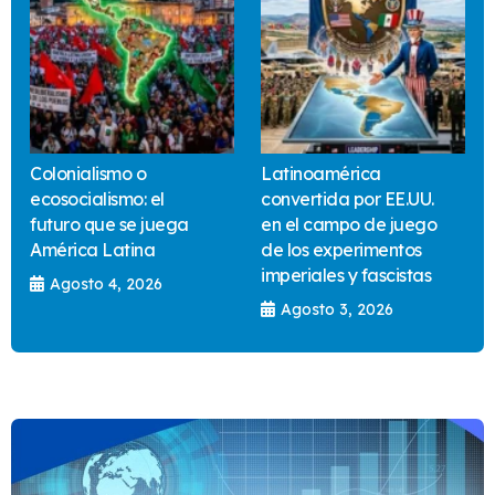
Colonialismo o
Latinoamérica
ecosocialismo: el
convertida por EE.UU.
futuro que se juega
en el campo de juego
América Latina
de los experimentos
imperiales y fascistas
Agosto 4, 2026
Agosto 3, 2026