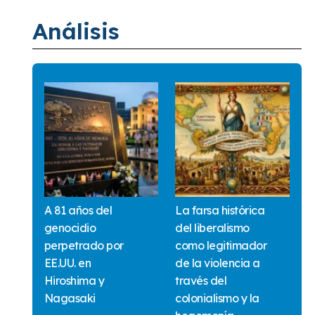
Análisis
A 81 años del
La farsa histórica
genocidio
del liberalismo
perpetrado por
como legitimador
EE.UU. en
de la violencia a
Hiroshima y
través del
Nagasaki
colonialismo y la