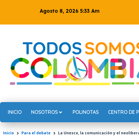
Ir
Agosto 8, 2026 5:33 Am
al
contenido
INICIO
NOSOTROS
POLINOTAS
CENTRO DE 
Inicio
Para el debate
La Unesco, la comunicación y el neoliber