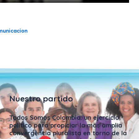
Nuestro partido
Todos Somos Colombia: un ejercicio
político para propiciar la más amplia
convergencia pluralista en torno de la