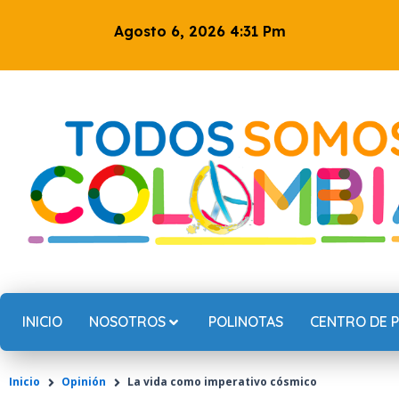
Ir
Agosto 6, 2026 4:31 Pm
al
contenido
INICIO
NOSOTROS
POLINOTAS
CENTRO DE 
Inicio
Opinión
La vida como imperativo cósmico