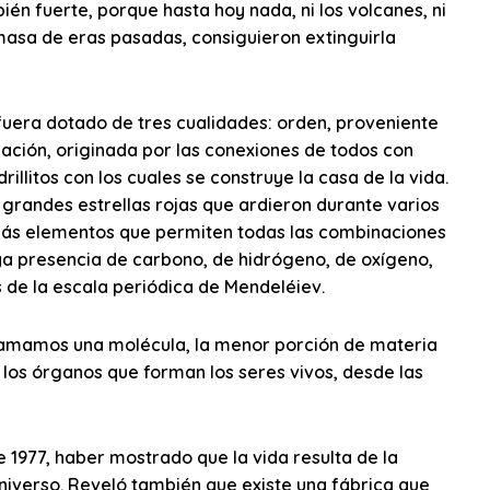
én fuerte, porque hasta hoy nada, ni los volcanes, ni
 masa de eras pasadas, consiguieron extinguirla
 fuera dotado de tres cualidades: orden, proveniente
mación, originada por las conexiones de todos con
rillitos con los cuales se construye la casa de la vida.
s grandes estrellas rojas que ardieron durante varios
emás elementos que permiten todas las combinaciones
aya presencia de carbono, de hidrógeno, de oxígeno,
s de la escala periódica de Mendeléiev.
llamamos una molécula, la menor porción de materia
 los órganos que forman los seres vivos, desde las
 1977, haber mostrado que la vida resulta de la
universo. Reveló también que existe una fábrica que