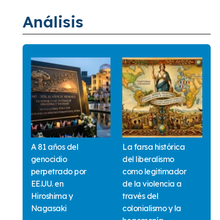
Análisis
A 81 años del
La farsa histórica
genocidio
del liberalismo
perpetrado por
como legitimador
EE.UU. en
de la violencia a
Hiroshima y
través del
Nagasaki
colonialismo y la