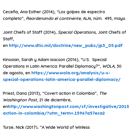
Ceceña, Ana Esther (2014), “Los golpes de espectro
completo”,
Reordenando el continente
, ALAI, núm. 495, mayo.
Joint Chiefs of Staff (2014),
Special Operations
, Joint Chiefs of
Staff,
en
http://www.dtic.mil/doctrine/new_pubs/jp3_05.pdf
Kinosian, Sarah y Adam Isacson (2016), “U.S. Special
Operations in Latin America: Parallel Diplomacy?”,
WOLA
, 30
de agosto, en
https://www.wola.org/analysis/u-s-
special-operations-latin-america-parallel-diplomacy/
Priest, Dana (2013), “Covert action in Colombia”,
The
Washington Post
, 21 de diciembre,
en
http://www.washingtonpost.com/sf/investigative/2013
action-in-colombia/?utm_term=.15967a57eca2
Turse, Nick (2017), “A Wide World of Winless