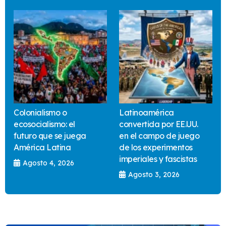
Colonialismo o
Latinoamérica
ecosocialismo: el
convertida por EE.UU.
futuro que se juega
en el campo de juego
América Latina
de los experimentos
imperiales y fascistas
Agosto 4, 2026
Agosto 3, 2026