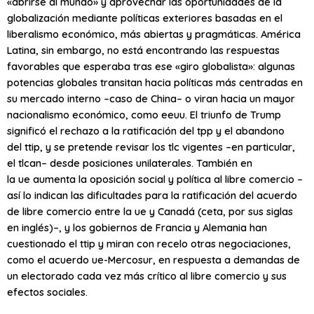
«abrirse al mundo» y aprovechar las oportunidades de la
globalización mediante políticas exteriores basadas en el
liberalismo económico, más abiertas y pragmáticas. América
Latina, sin embargo, no está encontrando las respuestas
favorables que esperaba tras ese «giro globalista»: algunas
potencias globales transitan hacia políticas más centradas en
su mercado interno –caso de China– o viran hacia un mayor
nacionalismo económico, como
eeuu
. El triunfo de Trump
significó el rechazo a la ratificación del
tpp
y el abandono
del
ttip
, y se pretende revisar los
tlc
vigentes –en particular,
el
tlcan
– desde posiciones unilaterales. También en
la
ue
aumenta la oposición social y política al libre comercio –
así lo indican las dificultades para la ratificación del acuerdo
de libre comercio entre la
ue
y Canadá (
ceta
, por sus siglas
en inglés)–, y los gobiernos de Francia y Alemania han
cuestionado el
ttip
y miran con recelo otras negociaciones,
como el acuerdo
ue
-Mercosur, en respuesta a demandas de
un electorado cada vez más crítico al libre comercio y sus
efectos sociales.