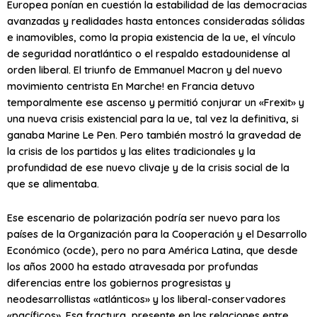
Europea ponían en cuestión la estabilidad de las democracias
avanzadas y realidades hasta entonces consideradas sólidas
e inamovibles, como la propia existencia de la
ue
, el vínculo
de seguridad noratlántico o el respaldo estadounidense al
orden liberal. El triunfo de Emmanuel Macron y del nuevo
movimiento centrista En Marche! en Francia detuvo
temporalmente ese ascenso y permitió conjurar un «Frexit» y
una nueva crisis existencial para la
ue
, tal vez la definitiva, si
ganaba Marine Le Pen. Pero también mostró la gravedad de
la crisis de los partidos y las elites tradicionales y la
profundidad de ese nuevo clivaje y de la crisis social de la
que se alimentaba.
Ese escenario de polarización podría ser nuevo para los
países de la Organización para la Cooperación y el Desarrollo
Económico (
ocde
), pero no para América Latina, que desde
los años 2000 ha estado atravesada por profundas
diferencias entre los gobiernos progresistas y
neodesarrollistas «atlánticos» y los liberal-conservadores
«pacíficos». Esa fractura, presente en las relaciones entre