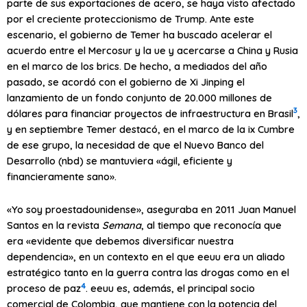
parte de sus exportaciones de acero, se haya visto afectado
por el creciente proteccionismo de Trump. Ante este
escenario, el gobierno de Temer ha buscado acelerar el
acuerdo entre el Mercosur y la
ue
y acercarse a China y Rusia
en el marco de los
brics
. De hecho, a mediados del año
pasado, se acordó con el gobierno de Xi Jinping el
lanzamiento de un fondo conjunto de 20.000 millones de
3
dólares para financiar proyectos de infraestructura en Brasil
,
y en septiembre Temer destacó, en el marco de la
ix
Cumbre
de ese grupo, la necesidad de que el Nuevo Banco del
Desarrollo (
nbd
) se mantuviera «ágil, eficiente y
financieramente sano».
«Yo soy proestadounidense», aseguraba en 2011 Juan Manuel
Santos en la revista
Semana
, al tiempo que reconocía que
era «evidente que debemos diversificar nuestra
dependencia», en un contexto en el que
eeuu
era un aliado
estratégico tanto en la guerra contra las drogas como en el
4
proceso de paz
.
eeuu
es, además, el principal socio
comercial de Colombia, que mantiene con la potencia del