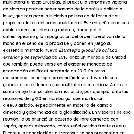
multilateral y hacia Bruselas, el Brexit
y la sorpresiva victoria
de Macron parecen haber sacado de la parálisis política a
la
ue
, que recupera la iniciativa política en defensa de su
propio modelo y del orden multilateral. Ese empeño tiene una
doble dimensión, interna y externa, dado que el
antieuropeísmo y la impugnación del orden liberal van de la
mano en el seno de la propia
ue
y ponen en juego su
existencia misma: la nueva
Estrategia global de política
exterior y de seguridad
de 2016 lanza un mensaje de unidad
que también puede verse en el exigente mandato de
negociación del Brexit adoptado en 2017. En otros
documentos, la
ue
sigue pronunciándose a favor de una
globalización ordenada y un multilateralismo eficaz. A ello se
suma un eje franco-alemán más unido, por ejemplo, ante las
reuniones del g-20 en Hamburgo, que mostraron
a
eeuu
aislado, especialmente en materia de cambio
climático y gobernanza de la globalización. En vísperas de esa
reunión, la
ue
anunció un acuerdo de libre comercio con
Japón, apenas esbozado, como señal política frente a
eeuu
.
El
ceta
y la negociación
ue
-Mercosur se han presentado en