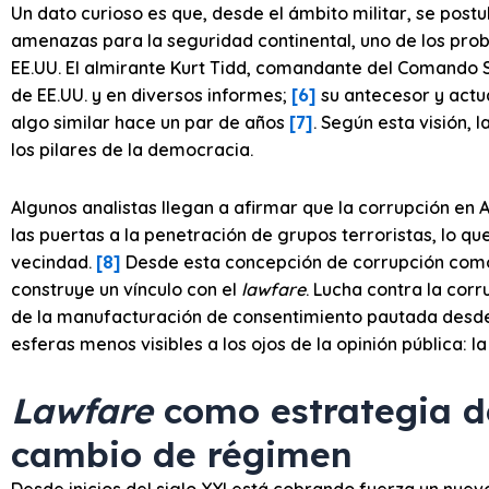
Un dato curioso es que, desde el ámbito militar, se postu
amenazas para la seguridad continental, uno de los pro
EE.UU. El almirante Kurt Tidd, comandante del Comando S
de EE.UU. y en diversos informes;
[6]
su antecesor y actua
algo similar hace un par de años
[7]
. Según esta visión, 
los pilares de la democracia.
Algunos analistas llegan a afirmar que la corrupción en
las puertas a la penetración de grupos terroristas, lo qu
vecindad.
[8]
Desde esta concepción de corrupción como
construye un vínculo con el
lawfare
. Lucha contra la corr
de la manufacturación de consentimiento pautada desd
esferas menos visibles a los ojos de la opinión pública: 
Lawfare
como estrategia de
cambio de régimen
Desde inicios del siglo XXI está cobrando fuerza un nuevo