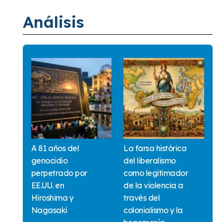
Análisis
A 81 años del
La farsa histórica
genocidio
del liberalismo
perpetrado por
como legitimador
EE.UU. en
de la violencia a
Hiroshima y
través del
Nagasaki
colonialismo y la