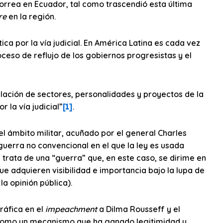
orrea en Ecuador, tal como trascendió esta última
re
en la región.
ca por la vía judicial. En América Latina es cada vez
oceso de reflujo de los gobiernos progresistas y el
ilación de sectores, personalidades y proyectos de la
r la vía judicial”
[1]
.
l ámbito militar, acuñado por el general Charles
uerra no convencional en el que la ley es usada
e trata de una “guerra” que, en este caso, se dirime en
 que adquieren visibilidad e importancia bajo la lupa de
la opinión pública).
áfica en el
impeachment
a Dilma Rousseff y el
a como un mecanismo que ha ganado legitimidad y