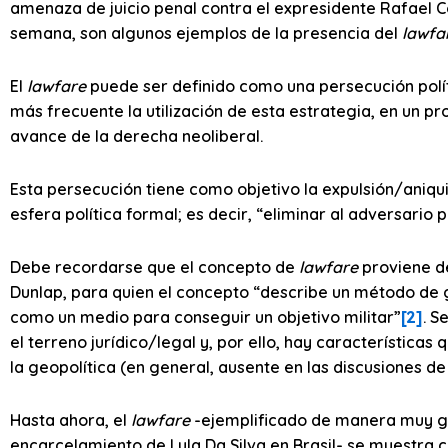
amenaza de juicio penal contra el expresidente Rafael C
semana, son algunos ejemplos de la presencia del
lawfa
El
lawfare
puede ser definido como una persecución políti
más frecuente la utilización de esta estrategia, en un pr
avance de la derecha neoliberal.
Esta persecución tiene como objetivo la expulsión/aniqu
esfera política formal; es decir, “eliminar al adversario po
Debe recordarse que el concepto de
lawfare
proviene de
Dunlap, para quien el concepto “describe un método de g
como un medio para conseguir un objetivo militar”
[2]
. S
el terreno jurídico/legal y, por ello, hay características
la geopolítica (en general, ausente en las discusiones de 
Hasta ahora, el
lawfare
-ejemplificado de manera muy gr
encarcelamiento de Lula Da Silva en Brasil- se muestr