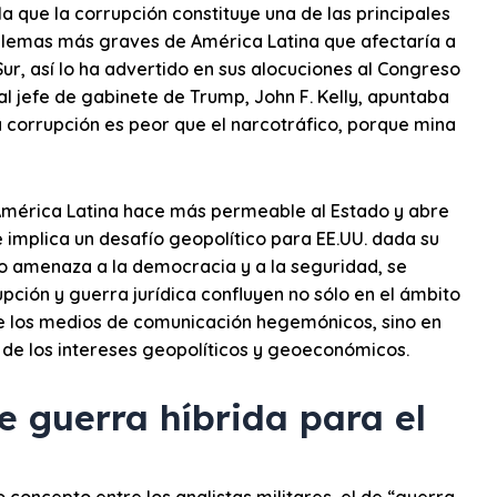
la que la corrupción constituye una de las principales
blemas más graves de América Latina que afectaría a
ur, así lo ha advertido en sus alocuciones al Congreso
l jefe de gabinete de Trump, John F. Kelly, apuntaba
la corrupción es peor que el narcotráfico, porque mina
 América Latina hace más permeable al Estado y abre
e implica un desafío geopolítico para EE.UU. dada su
 amenaza a la democracia y a la seguridad, se
upción y guerra jurídica confluyen no sólo en el ámbito
e los medios de comunicación hegemónicos, sino en
la de los intereses geopolíticos y geoeconómicos.
 guerra híbrida para el
 concepto entre los analistas militares, el de “guerra