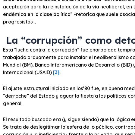
aceptación para la reinstalación de la vía neoliberal, e
endémica en la clase política” -retórica que suele asoc
progresistas-.
La “corrupción” como det
Esta “lucha contra la corrupción” fue enarbolada tempr
trabajado arduamente para instalar el neoliberalismo co
Mundial (BM), Banco Interamericano de Desarrollo (BID) y
Internacional (USAID)
[3]
.
El ajuste estructural iniciado en los’80 fue, en buena med
“derroche” del Estado y aguar la fiesta a los políticos cor
general.
El resultado buscado era (y sigue siendo) que la lógica e
Se trata de deslegitimar la esfera de lo público, contrapo
corrupción y la ineficiencia- frente a lo privado, que ser