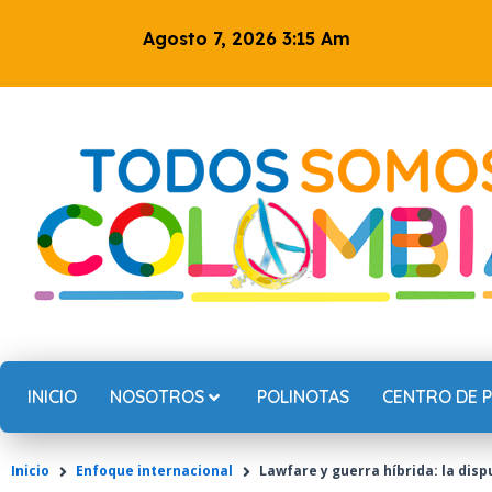
Ir
Agosto 7, 2026 3:15 Am
al
contenido
INICIO
NOSOTROS
POLINOTAS
CENTRO DE 
Inicio
Enfoque internacional
Lawfare y guerra híbrida: la dis