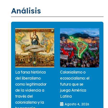
Análisis
La farsa histórica
Colonialismo o
del liberalismo
ecosocialismo: el
como legitimador
futuro que se
de la violencia a
juega América
través del
Latina
colonialismo y la
Agosto 4, 2026