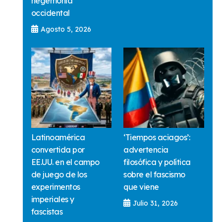
hegemonía
occidental
Agosto 5, 2026
Latinoamérica
‘Tiempos aciagos’:
convertida por
advertencia
EE.UU. en el campo
filosófica y política
de juego de los
sobre el fascismo
experimentos
que viene
imperiales y
Julio 31, 2026
fascistas