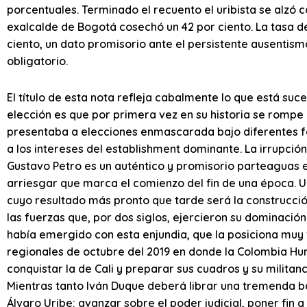
porcentuales. Terminado el recuento el uribista se alzó c
exalcalde de Bogotá cosechó un 42 por ciento. La tasa d
ciento, un dato promisorio ante el persistente ausentism
obligatorio.
El título de esta nota refleja cabalmente lo que está suc
elección es que por primera vez en su historia se rompe 
presentaba a elecciones enmascarada bajo diferentes f
a los intereses del establishment dominante. La irrupci
Gustavo Petro es un auténtico y promisorio parteaguas e
arriesgar que marca el comienzo del fin de una época. Un
cuyo resultado más pronto que tarde será la construcci
las fuerzas que, por dos siglos, ejercieron su dominació
había emergido con esta enjundia, que la posiciona muy
regionales de octubre del 2019 en donde la Colombia Hu
conquistar la de Cali y preparar sus cuadros y su militan
Mientras tanto Iván Duque deberá librar una tremenda bat
Álvaro Uribe: avanzar sobre el poder judicial, poner fin a