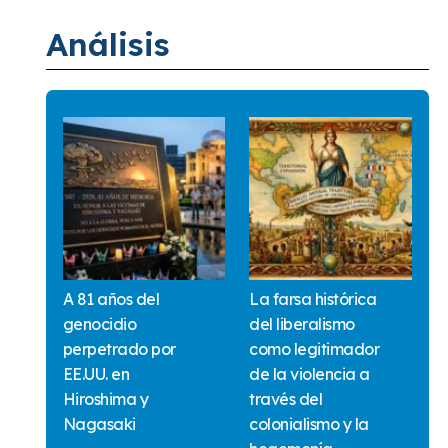
Análisis
A 81 años del
La farsa histórica
genocidio
del liberalismo
perpetrado por
como legitimador
EE.UU. en
de la violencia a
Hiroshima y
través del
Nagasaki
colonialismo y la