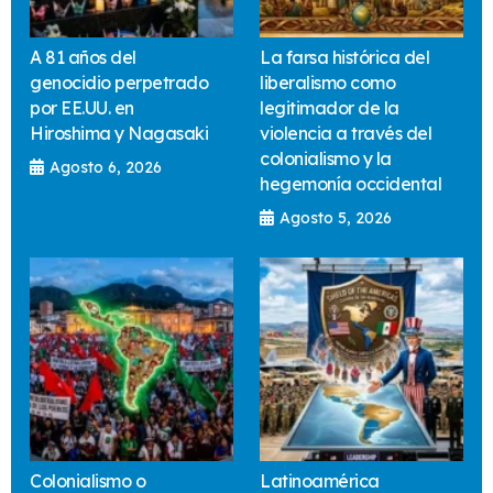
A 81 años del
La farsa histórica del
genocidio perpetrado
liberalismo como
por EE.UU. en
legitimador de la
Hiroshima y Nagasaki
violencia a través del
colonialismo y la
Agosto 6, 2026
hegemonía occidental
Agosto 5, 2026
Colonialismo o
Latinoamérica