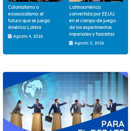
Colonialismo o
Latinoamérica
ecosocialismo: el
convertida por EE.UU.
futuro que se juega
en el campo de juego
América Latina
de los experimentos
imperiales y fascistas
Agosto 4, 2026
Agosto 3, 2026