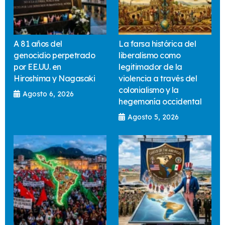
A 81 años del
La farsa histórica del
genocidio perpetrado
liberalismo como
por EE.UU. en
legitimador de la
Hiroshima y Nagasaki
violencia a través del
colonialismo y la
Agosto 6, 2026
hegemonía occidental
Agosto 5, 2026