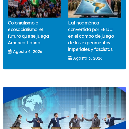
Colonialismo o
Latinoamérica
ecosocialismo: el
convertida por EE.UU.
futuro que se juega
en el campo de juego
América Latina
de los experimentos
imperiales y fascistas
Agosto 4, 2026
Agosto 3, 2026