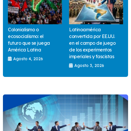
Colonialismo o
Latinoamérica
ecosocialismo: el
convertida por EE.UU.
futuro que se juega
en el campo de juego
América Latina
de los experimentos
imperiales y fascistas
Agosto 4, 2026
Agosto 3, 2026