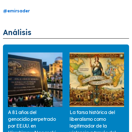
@
emirsader
Análisis
A 81 años del
La farsa histórica del
genocidio perpetrado
liberalismo como
por EE.UU. en
legitimador de la