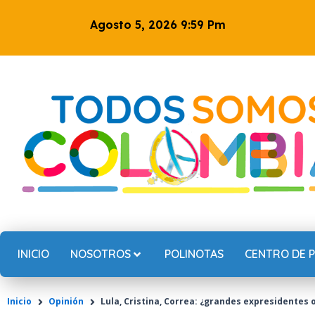
Ir
Agosto 5, 2026 9:59 Pm
al
contenido
INICIO
NOSOTROS
POLINOTAS
CENTRO DE 
Inicio
Opinión
Lula, Cristina, Correa: ¿grandes expresidentes