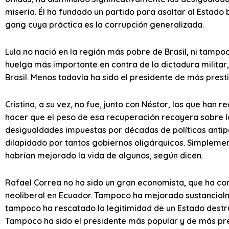
miseria. Él ha fundado un partido para asaltar al Estado b
gang cuya práctica es la corrupción generalizada.
Lula no nació en la región más pobre de Brasil, ni tampoco
huelga más importante en contra de la dictadura militar,
Brasil. Menos todavía ha sido el presidente de más prestig
Cristina, a su vez, no fue, junto con Néstor, los que han r
hacer que el peso de esa recuperación recayera sobre l
desigualdades impuestas por décadas de políticas antipo
dilapidado por tantos gobiernos oligárquicos. Simplement
habrían mejorado la vida de algunos, según dicen.
Rafael Correa no ha sido un gran economista, que ha co
neoliberal en Ecuador. Tampoco ha mejorado sustancialme
tampoco ha rescatado la legitimidad de un Estado destru
Tampoco ha sido el presidente más popular y de más pres