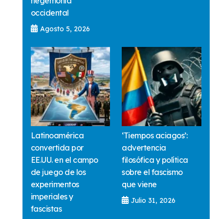
hegemonía
occidental
Agosto 5, 2026
Latinoamérica
‘Tiempos aciagos’:
convertida por
advertencia
EE.UU. en el campo
filosófica y política
de juego de los
sobre el fascismo
experimentos
que viene
imperiales y
Julio 31, 2026
fascistas