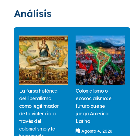
Análisis
La farsa histórica
Colonialismo o
del liberalismo
ecosocialismo: el
como legitimador
futuro que se
de la violencia a
juega América
través del
Latina
colonialismo y la
Agosto 4, 2026