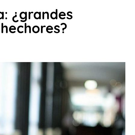
ea: ¿grandes
lhechores?