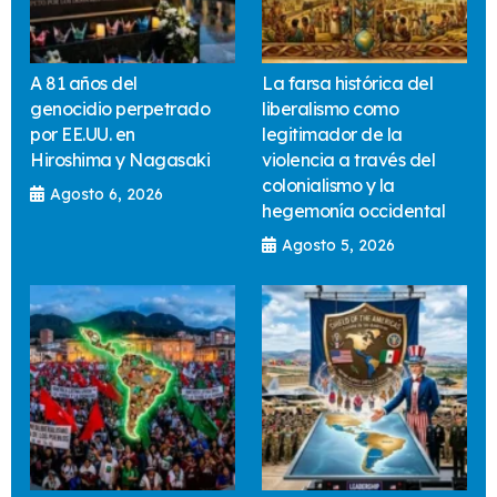
A 81 años del
La farsa histórica del
genocidio perpetrado
liberalismo como
por EE.UU. en
legitimador de la
Hiroshima y Nagasaki
violencia a través del
colonialismo y la
Agosto 6, 2026
hegemonía occidental
Agosto 5, 2026