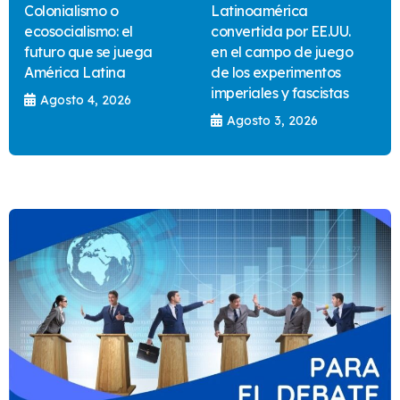
Colonialismo o
Latinoamérica
ecosocialismo: el
convertida por EE.UU.
futuro que se juega
en el campo de juego
América Latina
de los experimentos
imperiales y fascistas
Agosto 4, 2026
Agosto 3, 2026