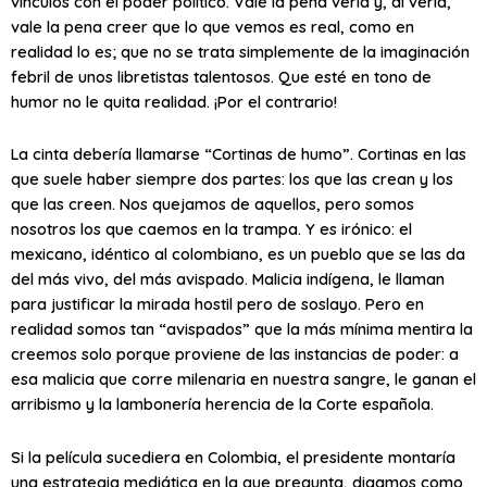
vínculos con el poder político. Vale la pena verla y, al verla,
vale la pena creer que lo que vemos es real, como en
realidad lo es; que no se trata simplemente de la imaginación
febril de unos libretistas talentosos. Que esté en tono de
humor no le quita realidad. ¡Por el contrario!
La cinta debería llamarse “Cortinas de humo”. Cortinas en las
que suele haber siempre dos partes: los que las crean y los
que las creen. Nos quejamos de aquellos, pero somos
nosotros los que caemos en la trampa. Y es irónico: el
mexicano, idéntico al colombiano, es un pueblo que se las da
del más vivo, del más avispado. Malicia indígena, le llaman
para justificar la mirada hostil pero de soslayo. Pero en
realidad somos tan “avispados” que la más mínima mentira la
creemos solo porque proviene de las instancias de poder: a
esa malicia que corre milenaria en nuestra sangre, le ganan el
arribismo y la lambonería herencia de la Corte española.
Si la película sucediera en Colombia, el presidente montaría
una estrategia mediática en la que pregunta, digamos como