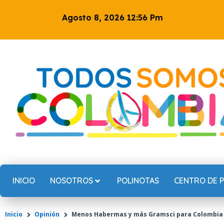
Ir
Agosto 8, 2026 12:56 Pm
al
contenido
INICIO
NOSOTROS
POLINOTAS
CENTRO DE 
Inicio
Opinión
Menos Habermas y más Gramsci para Colombia