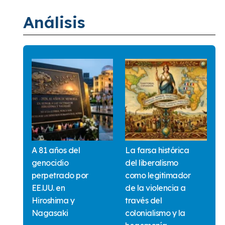
Análisis
A 81 años del
La farsa histórica
genocidio
del liberalismo
perpetrado por
como legitimador
EE.UU. en
de la violencia a
Hiroshima y
través del
Nagasaki
colonialismo y la